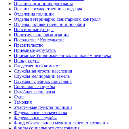
Организации природоохраны
Органы государственного надзора
Отделения полиции
Отделы ветеринарно-санитарного контроля
Отделы доставки пенсий и пособий
Пенсионные фонды
Политические организации
Посольства / Консульства
Правительство
Приёмные депутатов
Приёмные Уполномоченных по правам человека
Прокуратура
Следственный комитет
Службы занятости населения
Службы мелиорации земель
Службы судебных приставов
Социальные службы
Судебная экспертиза
Суды
Таможня
Участковые пункты полиции
Федеральные казначейства
Федеральные службы
Фонд обязательного медицинского страхования
Фонды социального страхования