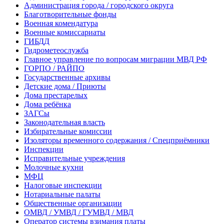
Администрация города / городского округа
Благотворительные фонды
Военная комендатура
Военные комиссариаты
ГИБДД
Гидрометеослужба
Главное управление по вопросам миграции МВД РФ
ГОРПО / РАЙПО
Государственные архивы
Детские дома / Приюты
Дома престарелых
Дома ребёнка
ЗАГСы
Законодательная власть
Избирательные комиссии
Изоляторы временного содержания / Спецприёмники
Инспекции
Исправительные учреждения
Молочные кухни
МФЦ
Налоговые инспекции
Нотариальные палаты
Общественные организации
ОМВД / УМВД / ГУМВД / МВД
Оператор системы взимания платы