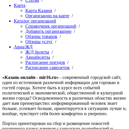
Статьи
/
Карта
Карта Казани
/
Организации на карте
/
Каталог организаций
Справочник организаций
/
Добавить организацию
/
Обзоры товаров
/
Обзоры услуг
/
Авиа/ЖД
Ж/Д билеты
/
Авиабилеты
/
Расписание поездов
/
Расписание самолетов
/
«Казань онлайн - mir16.ru»
- современный городской сайт,
один из источников различной информации для горожан и
гостей города. Хотите быть в курсе всех событий
политической и экономической, общественной и культурной
жизни города? Осведомленность в различных областях жизни
дает вам преимущество: информированный человек знает
больше, успевает больше, ориентируется в ситуациях лучше и,
вообще, чувствует себя более комфортно и уверенно.
Портал ориентирован на сбор и размещение новостей
различного плана: начиная с городских подробностей и