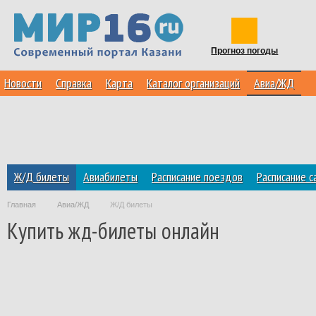
Прогноз погоды
Новости
Справка
Карта
Каталог организаций
Авиа/ЖД
Ж/Д билеты
Авиабилеты
Расписание поездов
Расписание 
Главная
Авиа/ЖД
Ж/Д билеты
Купить жд-билеты онлайн