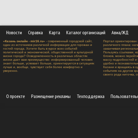
Новости
Справка
Карта
Каталог организаций
Авиа/ЖД
«Казань онлайн - mir16.ru»
- современный городской сайт,
Портал ориентирован 
один из источников различной информации для горожан и
различного плана: нач
гостей города. Хотите быть в курсе всех событий
заканчивая региональ
политической и экономической, общественной и культурной
Пользуясь ссылками, к
жизни города? Осведомленность в различных областях
блоков, можно перейт
жизни дает вам преимущество: информированный человек
массу подробностей и 
знает больше, успевает больше, ориентируется в ситуациях
удобно и познавательн
лучше и, вообще, чувствует себя более комфортно и
Казани и вращаясь в о
уверенно.
событиях на другом к
своего рода ниточка, 
О проекте
Размещение рекламы
Техподдержка
Пользователь