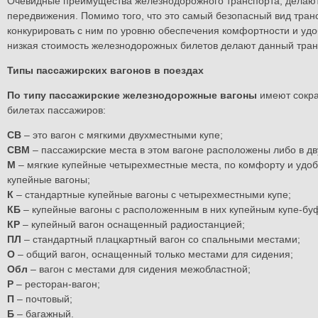
Очевидные преимущества железнодорожного транспорта, делаю
передвижения. Помимо того, что это самый безопасный вид тран
конкурировать с ним по уровню обеспечения комфортности и удоб
низкая стоимость железнодорожных билетов делают данный тран
Типы пассажирских вагонов в поездах
По типу пассажирские железнодорожные вагоны
имеют сокра
билетах пассажиров:
СВ
– это вагон с мягкими двухместными купе;
СВМ
– пассажирские места в этом вагоне расположены либо в дв
М
– мягкие купейные четырехместные места, по комфорту и удо
купейные вагоны;
К
– стандартные купейные вагоны с четырехместными купе;
КБ
– купейные вагоны с расположенным в них купейным купе-бу
КР
– купейный вагон оснащенный радиостанцией;
ПЛ
– стандартный плацкартный вагон со спальными местами;
О
– общий вагон, оснащенный только местами для сидения;
Обл
– вагон с местами для сидения межобластной;
Р
– ресторан-вагон;
П
– почтовый;
Б
– багажный.