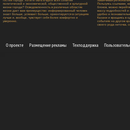
гостей города. Хотите быть в курсе всех событий
заканчивая региональ
политической и экономической, общественной и культурной
Пользуясь ссылками, к
жизни города? Осведомленность в различных областях
блоков, можно перейт
жизни дает вам преимущество: информированный человек
массу подробностей и 
знает больше, успевает больше, ориентируется в ситуациях
удобно и познавательн
лучше и, вообще, чувствует себя более комфортно и
Казани и вращаясь в о
уверенно.
событиях на другом к
своего рода ниточка, 
О проекте
Размещение рекламы
Техподдержка
Пользователь