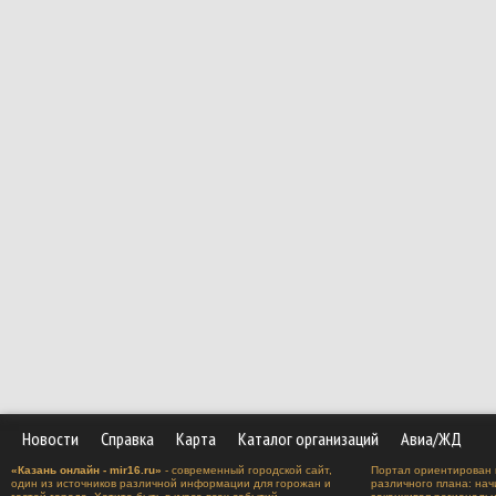
Новости
Справка
Карта
Каталог организаций
Авиа/ЖД
«Казань онлайн - mir16.ru»
- современный городской сайт,
Портал ориентирован 
один из источников различной информации для горожан и
различного плана: нач