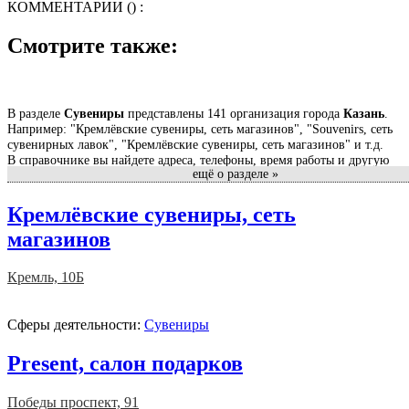
КОММЕНТАРИИ (
) :
Смотрите также:
В разделе
Сувениры
представлены 141 организация города
Казань
.
Например: "Кремлёвские сувениры, сеть магазинов", "Souvenirs, сеть
сувенирных лавок", "Кремлёвские сувениры, сеть магазинов" и т.д.
В справочнике вы найдете адреса, телефоны, время работы и другую
ещё о разделе »
информацию о компаниях в сфере Сувениры.
Справочник фирм - самый полный и подробный в Казани. В нашем
Кремлёвские сувениры, сеть
каталоге - свежая и актуальная информация о компаниях, ведущих
магазинов
свою деятельность в Казани. У нас вы найдете список фирм,
коммерческих предприятий Казани, государственных, муниципальных
и многих других учреждений Казани.
Кремль, 10Б
На странице каждой организации вы найдете отзывы клиентов и
сможете оставить свой отзыв. Вместе будет легче сделать правильный
Сферы деятельности:
Сувениры
выбор.
Present, салон подарков
Победы проспект, 91