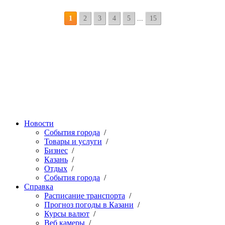
1
2
3
4
5
...
15
Новости
События города
/
Товары и услуги
/
Бизнес
/
Казань
/
Отдых
/
События города
/
Справка
Расписание транспорта
/
Прогноз погоды в Казани
/
Курсы валют
/
Веб камеры
/