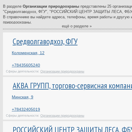
В разделе
Организации природоохраны
представлены 25 организац
"Средволгаводхоз, ФГУ", "РОССИЙСКИЙ ЦЕНТР ЗАЩИТЫ ЛЕСА, ФБУ", 
В справочнике вы найдете адреса, телефоны, время работы и другую
природоохраны.
ещё о разделе »
Справочник фирм - самый полный и подробный в Казани. В нашем ката
компаниях, ведущих свою деятельность в Казани. У нас вы найдете с
Средволгаводхоз, ФГУ
государственных, муниципальных и многих других учреждений Казани.
На странице каждой организации вы найдете отзывы клиентов и сможет
Коломенская, 12
сделать правильный выбор.
+78435605240
Сферы деятельности:
Организации природоохраны
АКВА ГРУПП, торгово-сервисная компан
Минская, 9
+78432405019
Сферы деятельности:
Организации природоохраны
РОССИЙСКИЙ ЦЕНТР ЗАЩИТЫ ЛЕСА, ФБ