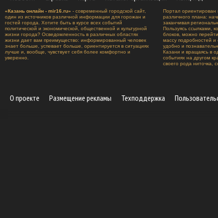
«Казань онлайн - mir16.ru»
- современный городской сайт,
Портал ориентирован 
один из источников различной информации для горожан и
различного плана: нач
гостей города. Хотите быть в курсе всех событий
заканчивая региональ
политической и экономической, общественной и культурной
Пользуясь ссылками, к
жизни города? Осведомленность в различных областях
блоков, можно перейт
жизни дает вам преимущество: информированный человек
массу подробностей и 
знает больше, успевает больше, ориентируется в ситуациях
удобно и познавательн
лучше и, вообще, чувствует себя более комфортно и
Казани и вращаясь в о
уверенно.
событиях на другом к
своего рода ниточка, 
О проекте
Размещение рекламы
Техподдержка
Пользователь