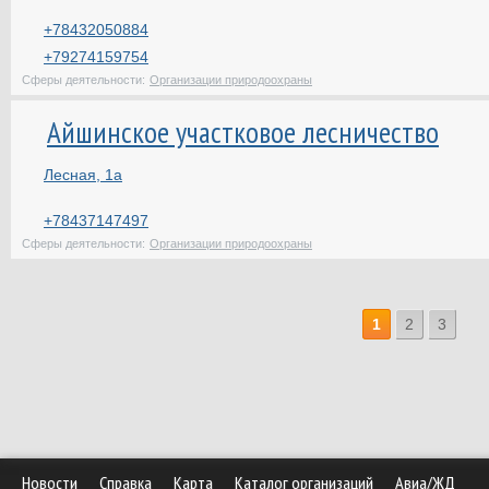
+78432050884
+79274159754
Сферы деятельности:
Организации природоохраны
Айшинское участковое лесничество
Лесная, 1а
+78437147497
Сферы деятельности:
Организации природоохраны
1
2
3
Новости
Справка
Карта
Каталог организаций
Авиа/ЖД