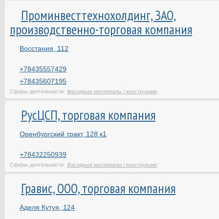
Проминвесттехнохолдинг, ЗАО,
производственно-торговая компания
Восстания, 112
+78435557429
+78435607195
Сферы деятельности:
Фасадные материалы / конструкции
РусЦСП, торговая компания
Оренбургский тракт, 128 к1
+78432250939
Сферы деятельности:
Фасадные материалы / конструкции
Гравис, ООО, торговая компания
Аделя Кутуя, 124