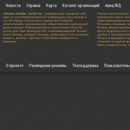
Новости
Справка
Карта
Каталог организаций
Авиа/ЖД
«Казань онлайн - mir16.ru»
- современный городской сайт,
Портал ориентирован 
один из источников различной информации для горожан и
различного плана: нач
гостей города. Хотите быть в курсе всех событий
заканчивая региональ
политической и экономической, общественной и культурной
Пользуясь ссылками, к
жизни города? Осведомленность в различных областях
блоков, можно перейт
жизни дает вам преимущество: информированный человек
массу подробностей и 
знает больше, успевает больше, ориентируется в ситуациях
удобно и познавательн
лучше и, вообще, чувствует себя более комфортно и
Казани и вращаясь в о
уверенно.
событиях на другом к
своего рода ниточка, 
О проекте
Размещение рекламы
Техподдержка
Пользователь