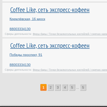
Coffee Like, сеть экспресс-кофеен
Кремлёвская, 16 киоск
88003334130
Сферы деятельности:
Фреш-бары / Точки безалкогольных коктейлей / горячих нап
Coffee Like, сеть экспресс-кофеен
Победы проспект, 91
88003334130
Сферы деятельности:
Фреш-бары / Точки безалкогольных коктейлей / горячих нап
1
2
3
4
5
...
5