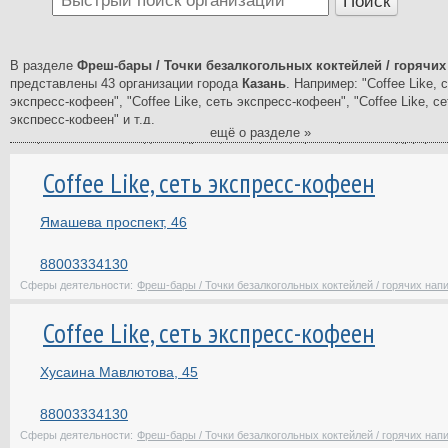
В разделе
Фреш-бары / Точки безалкогольных коктейлей / горячих
представлены 43 организации города
Казань
. Например: "Coffee Like, 
экспресс-кофеен", "Coffee Like, сеть экспресс-кофеен", "Coffee Like, се
экспресс-кофеен" и т.д.
ещё о разделе »
В справочнике вы найдете адреса, телефоны, время работы и другую
информацию о компаниях в сфере Фреш-бары / Точки безалкогольных к
Coffee Like, сеть экспресс-кофеен
горячих напитков.
Справочник фирм - самый полный и подробный в Казани. В нашем ката
Ямашева проспект, 46
свежая и актуальная информация о компаниях, ведущих свою деятель
Казани. У нас вы найдете список фирм, коммерческих предприятий Каз
государственных, муниципальных и многих других учреждений Казани.
88003334130
Сферы деятельности:
Фреш-бары / Точки безалкогольных коктейлей / горячих нап
На странице каждой организации вы найдете отзывы клиентов и сможе
свой отзыв. Вместе будет легче сделать правильный выбор.
Coffee Like, сеть экспресс-кофеен
Хусаина Мавлютова, 45
88003334130
Сферы деятельности:
Фреш-бары / Точки безалкогольных коктейлей / горячих нап