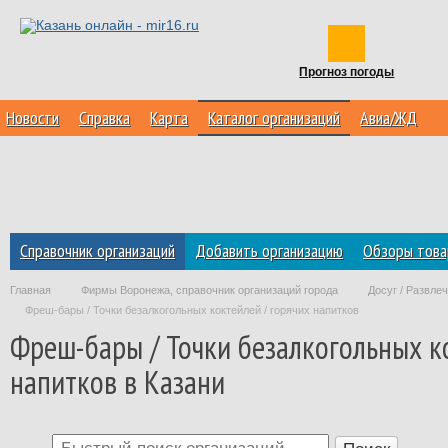
Прогноз погоды
Новости
Справка
Карта
Каталог организаций
Авиа/ЖД
Справочник организаций
Добавить организацию
Обзоры това
Главная
Фирмы Воронежа, справочник организаций города
Досуг / Развле
Фреш-бары / Точки безалкогольных коктейлей / горячих напитков
Фреш-бары / Точки безалкогольных ко
напитков в Казани