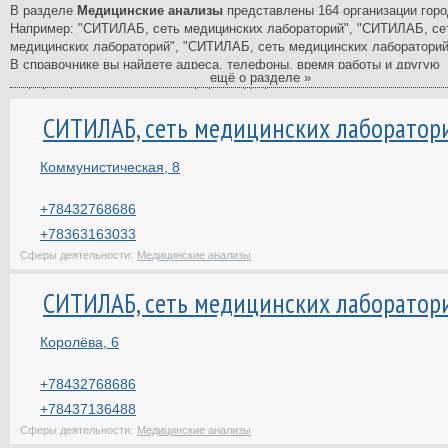
В разделе
Медицинские анализы
представлены 164 организации гор
Например: "СИТИЛАБ, сеть медицинских лабораторий", "СИТИЛАБ, се
медицинских лабораторий", "СИТИЛАБ, сеть медицинских лабораторий"
В справочнике вы найдете адреса, телефоны, время работы и другую
ещё о разделе »
информацию о компаниях в сфере Медицинские анализы.
Справочник фирм - самый полный и подробный в Казани. В нашем ката
СИТИЛАБ, сеть медицинских лаборатор
свежая и актуальная информация о компаниях, ведущих свою деятель
Казани. У нас вы найдете список фирм, коммерческих предприятий Каз
Коммунистическая, 8
государственных, муниципальных и многих других учреждений Казани.
На странице каждой организации вы найдете отзывы клиентов и сможе
+78432768686
свой отзыв. Вместе будет легче сделать правильный выбор.
+78363163033
Сферы деятельности:
Медицинские анализы
СИТИЛАБ, сеть медицинских лаборатор
Королёва, 6
+78432768686
+78437136488
Сферы деятельности:
Медицинские анализы