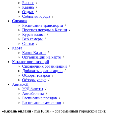
Бизнес
/
Казань
/
Отдых
/
События города
/
Справка
Расписание транспорта
/
Прогноз погоды в Казани
/
Курсы валют
/
Веб камеры
/
Статьи
/
Карта
Карта Казани
/
Организации на карте
/
Каталог организаций
Справочник организаций
/
Добавить организацию
/
Обзоры товаров
/
Обзоры услуг
/
Авиа/ЖД
Ж/Д билеты
/
Авиабилеты
/
Расписание поездов
/
Расписание самолетов
/
«Казань онлайн - mir16.ru»
- современный городской сайт,