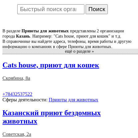
В разделе
Приюты для животных
представлены 2 организации
города
Казань
. Например: "Cats house, приют для кошек" и т.д.
В справочнике вы найдете адреса, телефоны, время работы и другую
информацию о компаниях в сфере Приюты для животных.
ещё о разделе »
Справочник фирм - самый полный и подробный в Казани. В нашем
каталоге - свежая и актуальная информация о компаниях, ведущих
Cats house, приют для кошек
свою деятельность в Казани. У нас вы найдете список фирм,
коммерческих предприятий Казани, государственных, муниципальных
и многих других учреждений Казани.
Скрябина, 8а
На странице каждой организации вы найдете отзывы клиентов и
сможете оставить свой отзыв. Вместе будет легче сделать правильный
+78432537522
выбор.
Сферы деятельности:
Приюты для животных
Казанский приют бездомных
животных
Советская, 2а