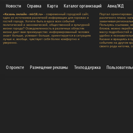
Новости
Справка
Карта
Каталог организаций
Авиа/ЖД
«Казань онлайн - mir16.ru»
- современный городской сайт,
Портал ориентирован 
один из источников различной информации для горожан и
различного плана: нач
гостей города. Хотите быть в курсе всех событий
заканчивая региональ
политической и экономической, общественной и культурной
Пользуясь ссылками, к
жизни города? Осведомленность в различных областях
блоков, можно перейт
жизни дает вам преимущество: информированный человек
массу подробностей и 
знает больше, успевает больше, ориентируется в ситуациях
удобно и познавательн
лучше и, вообще, чувствует себя более комфортно и
Казани и вращаясь в о
уверенно.
событиях на другом к
своего рода ниточка, 
О проекте
Размещение рекламы
Техподдержка
Пользователь