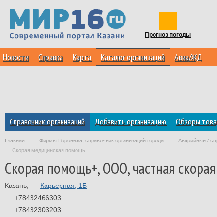
Прогноз погоды
Новости
Справка
Карта
Каталог организаций
Авиа/ЖД
Справочник организаций
Добавить организацию
Обзоры това
Главная
Фирмы Воронежа, справочник организаций города
Аварийные / сп
Скорая медицинская помощь
Скорая помощь+, ООО, частная скора
Казань
,
Карьерная, 1Б
+78432466303
+78432303203