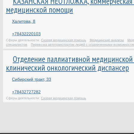
КАЗАНСКАЯ НЕОТЛОЖКА, коммерческая 
медицинской помощи
Халитова, 8
+78432220103
Сферы деятельности:
Скорая медицинская помощь
Медицинские анализы
Мед
специалистов
Перевозка автотранспортом людей с ограниченными возможност
Отделение паллиативной медицинской 
клинический онкологический диспансер
Сибирский тракт, 33
+78432727282
Сферы деятельности:
Скорая медицинская помощь