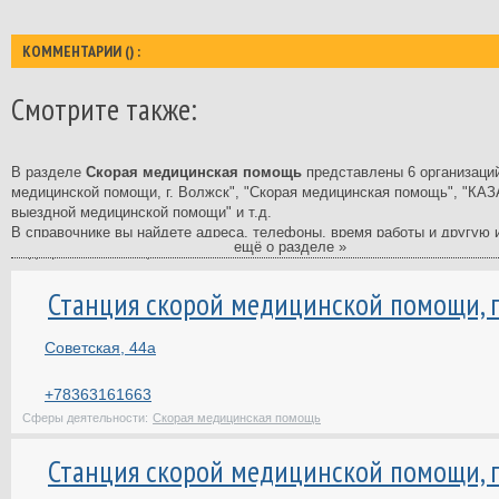
КОММЕНТАРИИ (
) :
Смотрите также:
В разделе
Скорая медицинская помощь
представлены 6 организаци
медицинской помощи, г. Волжск", "Скорая медицинская помощь", "
выездной медицинской помощи" и т.д.
В справочнике вы найдете адреса, телефоны, время работы и другую
ещё о разделе »
медицинская помощь.
Справочник фирм - самый полный и подробный в Казани. В нашем ката
Станция скорой медицинской помощи, г
компаниях, ведущих свою деятельность в Казани. У нас вы найдете с
государственных, муниципальных и многих других учреждений Казани.
Советская, 44а
На странице каждой организации вы найдете отзывы клиентов и сможет
сделать правильный выбор.
+78363161663
Сферы деятельности:
Скорая медицинская помощь
Станция скорой медицинской помощи, п