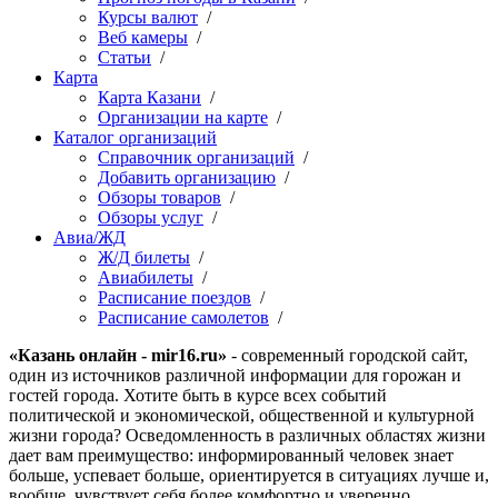
Курсы валют
/
Веб камеры
/
Статьи
/
Карта
Карта Казани
/
Организации на карте
/
Каталог организаций
Справочник организаций
/
Добавить организацию
/
Обзоры товаров
/
Обзоры услуг
/
Авиа/ЖД
Ж/Д билеты
/
Авиабилеты
/
Расписание поездов
/
Расписание самолетов
/
«Казань онлайн - mir16.ru»
- современный городской сайт,
один из источников различной информации для горожан и
гостей города. Хотите быть в курсе всех событий
политической и экономической, общественной и культурной
жизни города? Осведомленность в различных областях жизни
дает вам преимущество: информированный человек знает
больше, успевает больше, ориентируется в ситуациях лучше и,
вообще, чувствует себя более комфортно и уверенно.