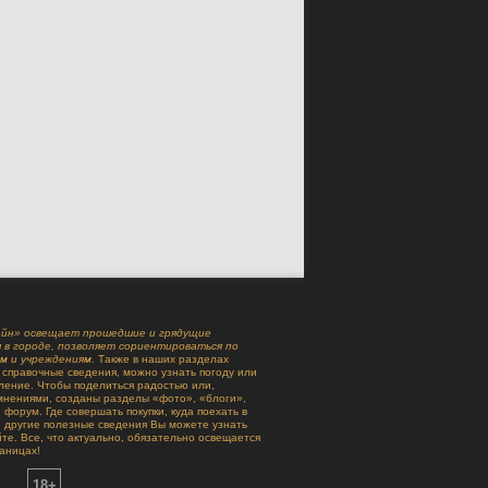
айн» освещает прошедшие и грядущие
 в городе, позволяет сориентироваться по
м и учреждениям.
Также в наших разделах
 справочные сведения, можно узнать погоду или
ление. Чтобы поделиться радостью или,
мнениями, созданы разделы «фото», «блоги»,
 форум. Где совершать покупки, куда поехать в
 и другие полезные сведения Вы можете узнать
те. Все, что актуально, обязательно освещается
аницах!
18+