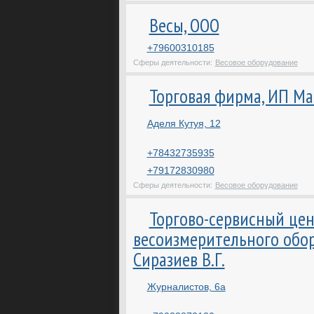
Весы, ООО
+79600310185
Сферы деятельности:
Весовое оборудование
Торговая фирма, ИП Ма
Аделя Кутуя, 12
+78432735935
+79172830980
Сферы деятельности:
Весовое оборудование
Торгово-сервисный це
весоизмерительного обо
Сиразиев В.Г.
Журналистов, 6а