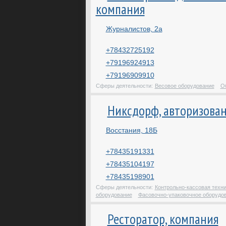
компания
Журналистов, 2а
+78432725192
+79196924913
+79196909910
Сферы деятельности:
Весовое оборудование
О
Никсдорф, авторизова
Восстания, 18Б
+78435191331
+78435104197
+78435198901
Сферы деятельности:
Контрольно-кассовая техн
оборудование
Фасовочно-упаковочное оборудо
Ресторатор, компания