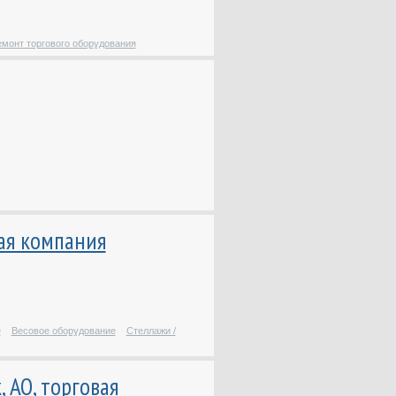
Клининговое оборудовани
/ инвентарь
Кондиционеры
монт торгового оборудования
Контрольно-кассовая
техника / Расходные
материалы
Котельное оборудование /
Котлы
Малярный инструмент
Металлообрабатывающее
оборудование
Металлорежущий
вая компания
инструмент
Насосное оборудование
Нефтегазовое
оборудование
Оборудование /
е
Весовое оборудование
Стеллажи /
инструмент для
ювелирного производства
 АО, торговая
Оборудование для 3D