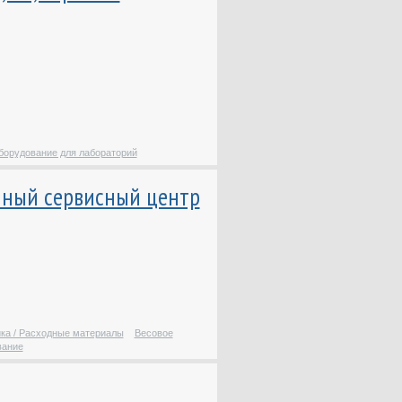
печати / Расходные
материалы
Оборудование для
автоматизации
промышленных
предприятий
Оборудование для
автоматизации торговли
борудование для лабораторий
Оборудование для
автомоек
нный сервисный центр
Оборудование для
автосервиса
Оборудование для
автошкол
Оборудование для АЗС и
нефтебаз
Оборудование для
ика / Расходные материалы
Весовое
вание
бассейнов
Оборудование для
лабораторий