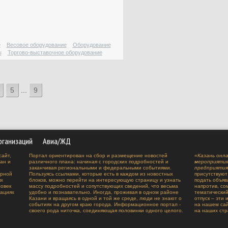
Оборудование для
нанесения полимерных
покрытий
Оборудование для
е
Весовое оборудование
Оборудование
пищевого производства
ы
Торгово-выставочное оборудование
Оборудование для
предприятий
общественного питания
5
...
9
Оборудование для
производства /
переработки пластмасс
Оборудование для
производства мебели
рганизаций
Авиа/ЖД
Оборудование для
сайт,
Портал ориентирован на сбор и размещение новостей
«Казань онл
ан и
различного плана: начиная с городских подробностей и
мероприятия
производства металла
заканчивая региональными и федеральными событиями.
предприятия
урной
Пользуясь ссылками, которые есть в каждом из новостных
присутствуют
Оборудование для
ях
блоков, можно перейти на интересующую страницу и узнать
подать объяв
производства окон
овек
массу подробностей и сопутствующих сведений, что весьма
напротив, со
уациях
удобно и познавательно. Иногда, проживая в одном районе
тематический
Казани и вращаясь в одной и той же среде, люди не знают о
отпуск – эти
Оборудование для
событиях на другом краю города. Информационное портал -
на нашем сай
производства
своего рода ниточка, соединяющая половинки одного целого.
на наших стр
строительных материалов