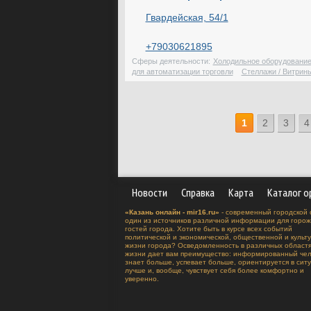
Гвардейская, 54/1
+79030621895
Сферы деятельности:
Холодильное оборудовани
для автоматизации торговли
Стеллажи / Витрин
1
2
3
4
Новости
Справка
Карта
Каталог о
«Казань онлайн - mir16.ru»
- современный городской 
один из источников различной информации для горож
гостей города. Хотите быть в курсе всех событий
политической и экономической, общественной и культ
жизни города? Осведомленность в различных област
жизни дает вам преимущество: информированный чел
знает больше, успевает больше, ориентируется в сит
лучше и, вообще, чувствует себя более комфортно и
уверенно.