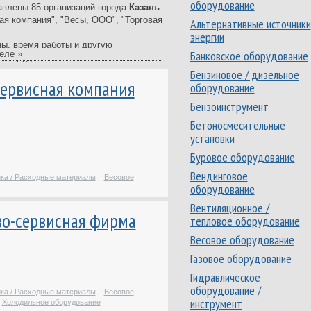
оборудование
влены 85 организаций города
Казань
.
я компания", "Весы, ООО", "Торговая
Альтернативные источники
энергии
ны, время работы и другую
Банковское оборудование
еле »
 оборудование.
Бензиновое / дизельное
ый в Казани. В нашем каталоге -
сервисная компания
оборудование
иях, ведущих свою деятельность в
Бензоинструмент
ммерческих предприятий Казани,
 других учреждений Казани.
Бетоносмесительные
установки
е отзывы клиентов и сможете оставить
равильный выбор.
Буровое оборудование
Вендинговое
ика / Расходные материалы
Весовое
оборудование
Вентиляционное /
ово-сервисная фирма
тепловое оборудование
Весовое оборудование
Газовое оборудование
Гидравлическое
оборудование /
ика / Расходные материалы
Весовое
инструмент
Холодильное оборудование