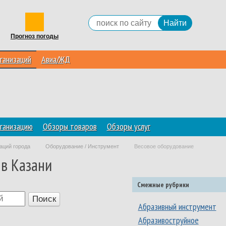
Прогноз погоды
ганизаций
Авиа/ЖД
ганизацию
Обзоры товаров
Обзоры услуг
аций города
Оборудование / Инструмент
Весовое оборудование
 в Казани
Смежные рубрики
Абразивный инструмент
Абразивоструйное