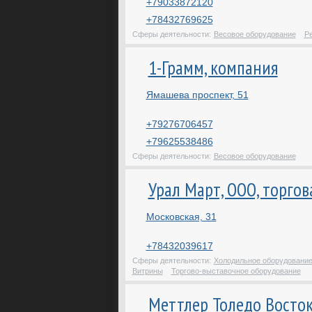
+79033872120
+78432769625
Сферы деятельности:
Весовое оборудование
Ре
1-Грамм, компания
Ямашева проспект, 51
+79276706457
+79625538486
Сферы деятельности:
Весовое оборудование
Урал Март, ООО, торго
Московская, 31
+78432039617
Сферы деятельности:
Холодильное оборудовани
Витрины
Торгово-выставочное оборудование
Меттлер Толедо Восток,