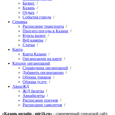
Бизнес
/
Казань
/
Отдых
/
События города
/
Справка
Расписание транспорта
/
Прогноз погоды в Казани
/
Курсы валют
/
Веб камеры
/
Статьи
/
Карта
Карта Казани
/
Организации на карте
/
Каталог организаций
Справочник организаций
/
Добавить организацию
/
Обзоры товаров
/
Обзоры услуг
/
Авиа/ЖД
Ж/Д билеты
/
Авиабилеты
/
Расписание поездов
/
Расписание самолетов
/
«Казань онлайн - mir16.ru»
- современный городской сайт,