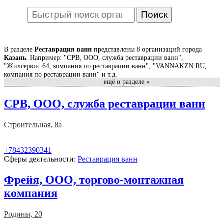
В разделе
Реставрация ванн
представлены 8 организаций города
Казань
. Например: "СРВ, ООО, служба реставрации ванн",
"Жилсервис 64, компания по реставрации ванн", "VANNAKZN.RU,
компания по реставрации ванн" и т.д.
ещё о разделе »
В справочнике вы найдете адреса, телефоны, время работы и другую
информацию о компаниях в сфере Реставрация ванн.
СРВ, ООО, служба реставрации ванн
Справочник фирм - самый полный и подробный в Казани. В нашем
каталоге - свежая и актуальная информация о компаниях, ведущих
свою деятельность в Казани. У нас вы найдете список фирм,
Строительная, 8а
коммерческих предприятий Казани, государственных, муниципальных
и многих других учреждений Казани.
+78432390341
На странице каждой организации вы найдете отзывы клиентов и
Сферы деятельности:
Реставрация ванн
сможете оставить свой отзыв. Вместе будет легче сделать правильный
выбор.
Фрейя, ООО, торгово-монтажная
компания
Родины, 20