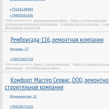
+79164148994
+79600342436
Сферы деятельности:
Электромонтажные работы
Ремонт / отделка помещений
установка сантехнического оборудования
Строительство дач / коттеджей
Строи
обслуживание электросетей
Рембригада-116, ремонтная компания
Четаева, 27
+79872301734
Сферы деятельности:
Ремонт / отделка помещений
Ремонт / установка сантехни
оборудования
Электромонтажные работы
Комфорт Мастер Сервис, ООО, ремонтно
строительная компания
Журналистов, 11
+78432671415