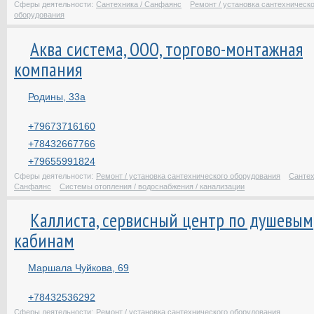
Сферы деятельности:
Сантехника / Санфаянс
Ремонт / установка сантехническо
оборудования
Аква система, ООО, торгово-монтажная
компания
Родины, 33а
+79673716160
+78432667766
+79655991824
Сферы деятельности:
Ремонт / установка сантехнического оборудования
Сантех
Санфаянс
Системы отопления / водоснабжения / канализации
Каллиста, сервисный центр по душевым
кабинам
Маршала Чуйкова, 69
+78432536292
Сферы деятельности:
Ремонт / установка сантехнического оборудования