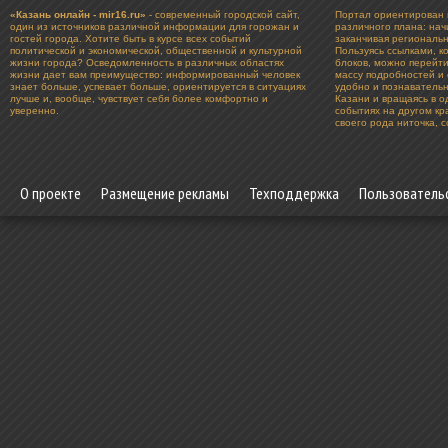
«Казань онлайн - mir16.ru»
- современный городской сайт,
Портал ориентирован 
один из источников различной информации для горожан и
различного плана: нач
гостей города. Хотите быть в курсе всех событий
заканчивая региональ
политической и экономической, общественной и культурной
Пользуясь ссылками, к
жизни города? Осведомленность в различных областях
блоков, можно перейт
жизни дает вам преимущество: информированный человек
массу подробностей и 
знает больше, успевает больше, ориентируется в ситуациях
удобно и познавательн
лучше и, вообще, чувствует себя более комфортно и
Казани и вращаясь в о
уверенно.
событиях на другом к
своего рода ниточка, 
О проекте
Размещение рекламы
Техподдержка
Пользователь