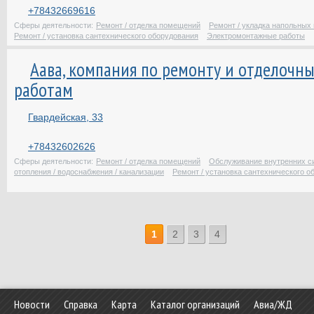
+78432669616
Сферы деятельности:
Ремонт / отделка помещений
Ремонт / укладка напольных
Ремонт / установка сантехнического оборудования
Электромонтажные работы
Аава, компания по ремонту и отделочн
работам
Гвардейская, 33
+78432602626
Сферы деятельности:
Ремонт / отделка помещений
Обслуживание внутренних с
отопления / водоснабжения / канализации
Ремонт / установка сантехнического о
1
2
3
4
Новости
Справка
Карта
Каталог организаций
Авиа/ЖД