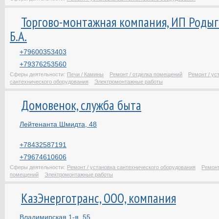
Торгово-монтажная компания, ИП Роды
Б.А.
+79600353403
+79376253560
Сферы деятельности:
Печи / Камины
Ремонт / отделка помещений
Ремонт / ус
сантехнического оборудования
Электромонтажные работы
Домовенок, служба быта
Лейтенанта Шмидта, 48
+78432587191
+79674610606
Сферы деятельности:
Ремонт / установка сантехнического оборудования
Ремонт
помещений
Электромонтажные работы
КазЭнерготранс, ООО, компания
Владимирская 1-я, 55