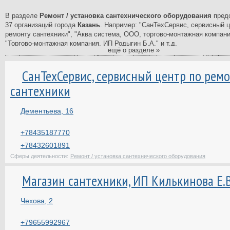
В разделе
Ремонт / установка сантехнического оборудования
пред
37 организаций города
Казань
. Например: "СанТехСервис, сервисный ц
ремонту сантехники", "Аква система, ООО, торгово-монтажная компани
"Торгово-монтажная компания, ИП Родыгин Б.А." и т.д.
ещё о разделе »
В справочнике вы найдете адреса, телефоны, время работы и другую
информацию о компаниях в сфере Ремонт / установка сантехнического
СанТехСервис, сервисный центр по рем
оборудования.
сантехники
Справочник фирм - самый полный и подробный в Казани. В нашем ката
свежая и актуальная информация о компаниях, ведущих свою деятель
Казани. У нас вы найдете список фирм, коммерческих предприятий Каз
Дементьева, 16
государственных, муниципальных и многих других учреждений Казани.
На странице каждой организации вы найдете отзывы клиентов и сможе
+78435187770
свой отзыв. Вместе будет легче сделать правильный выбор.
+78432601891
Сферы деятельности:
Ремонт / установка сантехнического оборудования
Магазин сантехники, ИП Килькинова Е.В
Чехова, 2
+79655992967