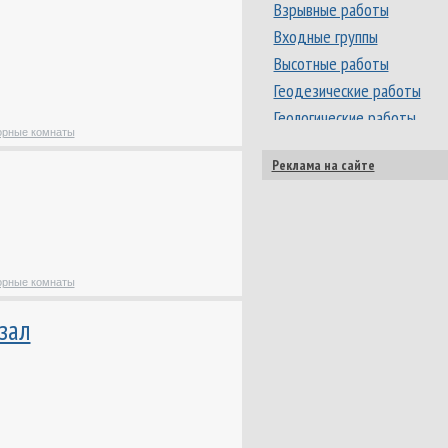
Взрывные работы
Входные группы
Высотные работы
Геодезические работы
Геологические работы
орные комнаты
Геофизические работы
Реклама на сайте
Гидрогеологические
работы
Гидроизоляционные
работы
Гидромассажное
оборудование
орные комнаты
Гидротехническое
зал
строительство
Деревообработка
Дизайн / моделирование
ювелирных изделий
Дизайн интерьеров