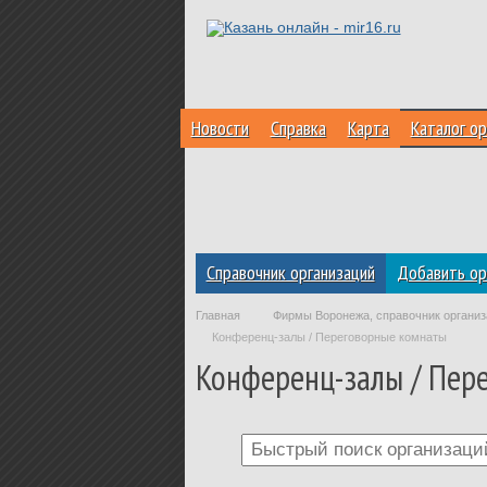
Новости
Справка
Карта
Каталог ор
Справочник организаций
Добавить ор
Главная
Фирмы Воронежа, справочник организ
Конференц-залы / Переговорные комнаты
Конференц-залы / Пер