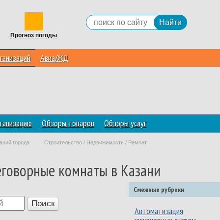
Прогноз погоды
ганизаций
Авиа/ЖД
ганизацию
Обзоры товаров
Обзоры услуг
аций города
Строительство / Недвижимость / Ремонт
еговорные комнаты в Казани
Смежные рубрики
Автоматизация