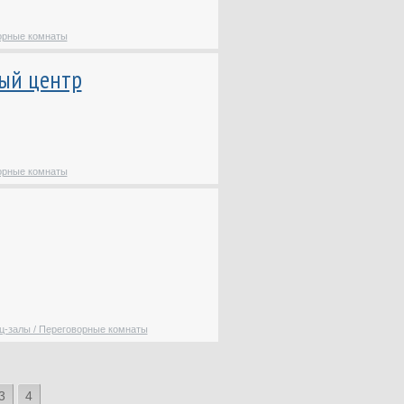
очистки воды
Обслуживание внутренних
орные комнаты
систем отопления /
водоснабжения /
ный центр
канализации
Остекление / отделка
балконов и лоджий
Подводно-технические
работы
орные комнаты
Полимерная порошковая
окраска
Продажа / аренда
недвижимости за рубежом
Продажа земельных
участков / малоэтажных
домов
Проектирование /
ц-залы / Переговорные комнаты
обслуживание систем
освещения
Проектирование дорог /
3
4