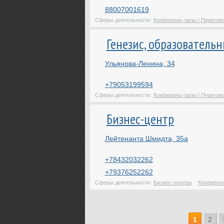
88007001619
Сферы деятельности:
Конференц-залы / Перегов
Генезис, образователь
Ульянова-Ленина, 34
+79053199594
Сферы деятельности:
Конференц-залы / Перегов
Бизнес-центр
Лейтенанта Шмидта, 35а
+78432032262
+79376252262
Сферы деятельности:
Бизнес-центры
Конферен
1
2