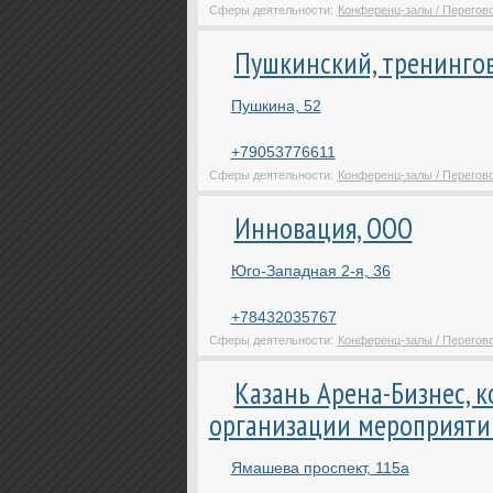
Сферы деятельности:
Конференц-залы / Перегов
Пушкинский, тренинго
Пушкина, 52
+79053776611
Сферы деятельности:
Конференц-залы / Перегов
Инновация, ООО
Юго-Западная 2-я, 36
+78432035767
Сферы деятельности:
Конференц-залы / Перегов
Казань Арена-Бизнес, 
организации мероприяти
Ямашева проспект, 115а