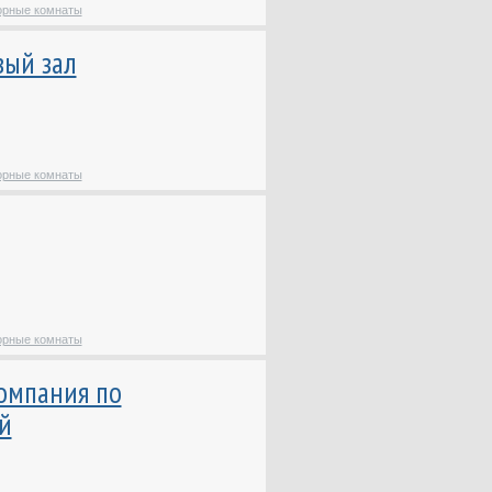
Звукоизоляционные
орные комнаты
работы
вый зал
Земляные работы
Изготовление макетов /
Прототипирование
Инжиниринговые услуги
Кадастровые работы /
орные комнаты
Техническая
инвентаризация, учет
Коворкинг
Конференц-залы /
Переговорные комнаты
Кровельные работы
орные комнаты
Ландшафтная
архитектура
компания по
Монтаж климатических
й
систем
Новостройки
Оборудование для