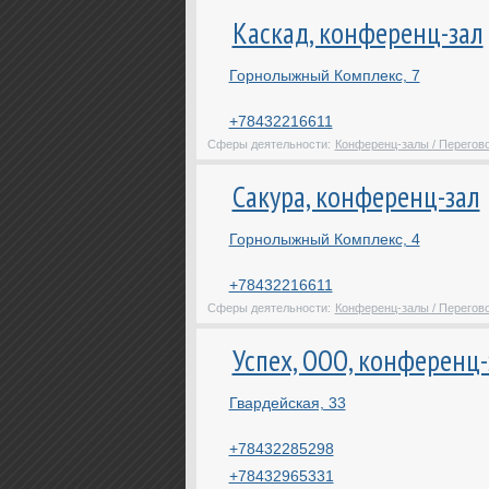
Каскад, конференц-зал
Горнолыжный Комплекс, 7
+78432216611
Сферы деятельности:
Конференц-залы / Перегов
Сакура, конференц-зал
Горнолыжный Комплекс, 4
+78432216611
Сферы деятельности:
Конференц-залы / Перегов
Успех, ООО, конференц-
Гвардейская, 33
+78432285298
+78432965331