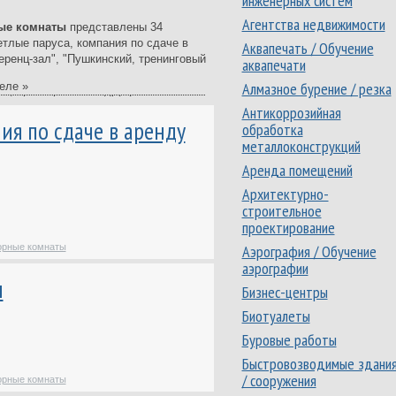
инженерных систем
Агентства недвижимости
ые комнаты
представлены 34
етлые паруса, компания по сдаче в
Аквапечать / Обучение
еренц-зал", "Пушкинский, тренинговый
аквапечати
Алмазное бурение / резка
еле »
ны, время работы и другую
ц-залы / Переговорные комнаты.
Антикоррозийная
ия по сдаче в аренду
обработка
ый в Казани. В нашем каталоге -
металлоконструкций
иях, ведущих свою деятельность в
ммерческих предприятий Казани,
Аренда помещений
 других учреждений Казани.
Архитектурно-
строительное
е отзывы клиентов и сможете оставить
проектирование
равильный выбор.
Аэрография / Обучение
орные комнаты
аэрографии
л
Бизнес-центры
Биотуалеты
Буровые работы
Быстровозводимые здани
/ сооружения
орные комнаты