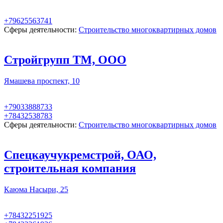
+79625563741
Сферы деятельности:
Строительство многоквартирных домов
Стройгрупп ТМ, ООО
Ямашева проспект, 10
+79033888733
+78432538783
Сферы деятельности:
Строительство многоквартирных домов
Спецкаучукремстрой, ОАО,
строительная компания
Каюма Насыри, 25
+78432251925