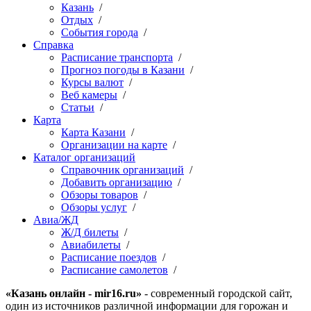
Казань
/
Отдых
/
События города
/
Справка
Расписание транспорта
/
Прогноз погоды в Казани
/
Курсы валют
/
Веб камеры
/
Статьи
/
Карта
Карта Казани
/
Организации на карте
/
Каталог организаций
Справочник организаций
/
Добавить организацию
/
Обзоры товаров
/
Обзоры услуг
/
Авиа/ЖД
Ж/Д билеты
/
Авиабилеты
/
Расписание поездов
/
Расписание самолетов
/
«Казань онлайн - mir16.ru»
- современный городской сайт,
один из источников различной информации для горожан и