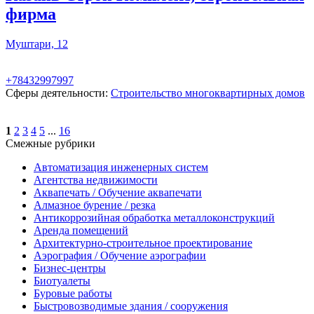
фирма
Муштари, 12
+78432997997
Сферы деятельности:
Строительство многоквартирных домов
1
2
3
4
5
...
16
Смежные рубрики
Автоматизация инженерных систем
Агентства недвижимости
Аквапечать / Обучение аквапечати
Алмазное бурение / резка
Антикоррозийная обработка металлоконструкций
Аренда помещений
Архитектурно-строительное проектирование
Аэрография / Обучение аэрографии
Бизнес-центры
Биотуалеты
Буровые работы
Быстровозводимые здания / сооружения