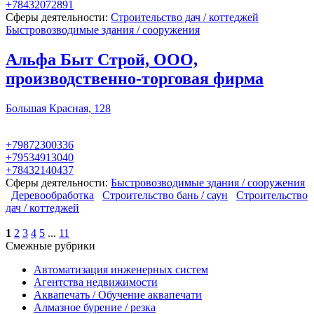
+78432072891
Сферы деятельности:
Строительство дач / коттеджей
Быстровозводимые здания / сооружения
Альфа Быт Строй, ООО,
производственно-торговая фирма
Большая Красная, 128
+79872300336
+79534913040
+78432140437
Сферы деятельности:
Быстровозводимые здания / сооружения
Деревообработка
Строительство бань / саун
Строительство
дач / коттеджей
1
2
3
4
5
...
11
Смежные рубрики
Автоматизация инженерных систем
Агентства недвижимости
Аквапечать / Обучение аквапечати
Алмазное бурение / резка